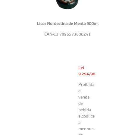
Licor Nordestina de Menta 900ml
EAN-13
7896573600241
Lei
9.294/96
Proibida
a
venda
de
bebida
alcoólica
a
menores
de