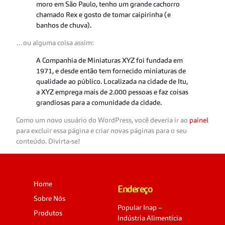
moro em São Paulo, tenho um grande cachorro
chamado Rex e gosto de tomar caipirinha (e
banhos de chuva).
…ou alguma coisa assim:
A Companhia de Miniaturas XYZ foi fundada em
1971, e desde então tem fornecido miniaturas de
qualidade ao público. Localizada na cidade de Itu,
a XYZ emprega mais de 2.000 pessoas e faz coisas
grandiosas para a comunidade da cidade.
Como um novo usuário do WordPress, você deveria ir ao
painel
para excluir essa página e criar novas páginas para o seu
conteúdo. Divirta-se!
Home
Endereço
Sobre Nós
Popular Inap –
Produtos
Indústria Alimentícia